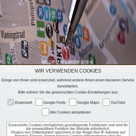
WIR VERWENDEN COOKIES
Einige von ihnen sind essenziell, während andere Ihnen einen besseren Service
Bundesbildungszentrum des Deutschen
bereitstellen.
Dachdeckerhandwerks
Bitte wählen Sie die gewünschten Cookie-Einstellungen aus:
Kelberger Straße 43-59
Essenziell
Google Fonts
Google Maps
YouTube
56727 Mayen
Alle Cookies akzeptieren
Tel. 0 26 51 / 98 73-0
Essenzielle Cookies ermöglichen grundlegende Funktionen und sind für
info@bbz-dachdecker.de
die einwandfreie Funktion der Website erforderlich.
Plugins von Drittanbietern speichern in der Regel Ihre IP-Adresse auf