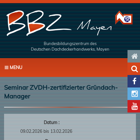
Bundesbildungszentrum des
Deutschen Dachdeckerhandwerks, Mayen

MENU


Seminar ZVDH-zertifizierter Gründach-

Manager

Datum :
09.02.2026 bis 13.02.2026