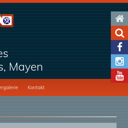



es

s, Mayen

ergalerie
Kontakt