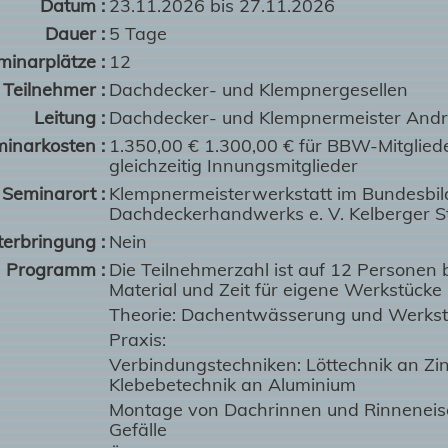
Datum :
23.11.2026 bis 27.11.2026
Dauer :
5 Tage
minarplätze :
12
Teilnehmer :
Dachdecker- und Klempnergesellen
Leitung :
Dachdecker- und Klempnermeister And
inarkosten :
1.350,00 € 1.300,00 € für BBW-Mitglie
gleichzeitig Innungsmitglieder
Seminarort :
Klempnermeisterwerkstatt im Bundesbi
Dachdeckerhandwerks e. V. Kelberger S
erbringung :
Nein
Programm :
Die Teilnehmerzahl ist auf 12 Personen
Material und Zeit für eigene Werkstücke
Theorie: Dachentwässerung und Werkst
Praxis:
Verbindungstechniken: Löttechnik an Zin
Klebebetechnik an Aluminium
Montage von Dachrinnen und Rinneneisen
Gefälle