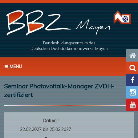
Bundesbildungszentrum des
Deutschen Dachdeckerhandwerks, Mayen

MENU


Seminar Photovoltaik-Manager ZVDH-

zertifiziert

Datum :
22.02.2027 bis 25.02.2027