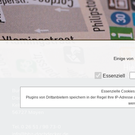
Einige von 
Essenziell
Bundesbildungszentrum des Deutschen
Essenzielle Cookies 
Dachdeckerhandwerks
Plugins von Drittanbietern speichern in der Regel Ihre IP-Adress
wer
Kelberger Straße 43-59
56727 Mayen
Tel. 0 26 51 / 98 73-0
info@bbz-dachdecker.de