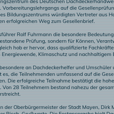
dungszentrum des Deutschen Dachdeckerhandwerk
7. Vorbereitungslehrgangs auf die Gesellenprüf
des Bildungszentrums würdigten Vertreter aus Ha
en erfolgreichen Weg zum Gesellenbrief.
sführer Rolf Fuhrmann die besondere Bedeutung 
e bestandene Prüfung, sondern für Können, Veran
eich hob er hervor, dass qualifizierte Fachkrä
 Energiewende, Klimaschutz und nachhaltigem B
nsbesondere an Dachdeckerhelfer und Umschüler 
 ist es, die Teilnehmenden umfassend auf die Ges
en. Die erfolgreiche Teilnahme bestätigt die hoh
n. Von 28 Teilnehmern bestand nahezu der gesam
streicht.
n der Oberbürgermeister der Stadt Mayen, Dirk 
r Risch, Grußworte. Die Festansprache hielt Da