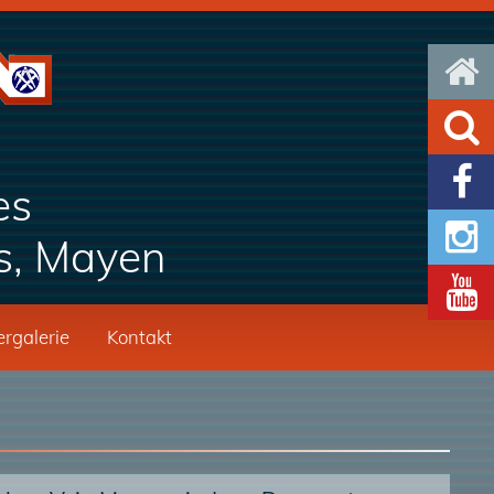



es

s, Mayen

ergalerie
Kontakt